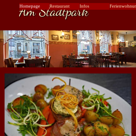
Direkt zum Seiteninhalt
Am Stadtpark
Menü übers
Homepage
Restaurant
Infos
Ferienwohnu
▼
▼