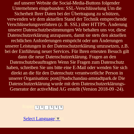
Kontakt
Impressum
1
0
.
5
9
9
Datenschutzerklärung
Select Language
▼
Zurück zum Seiteninhalt