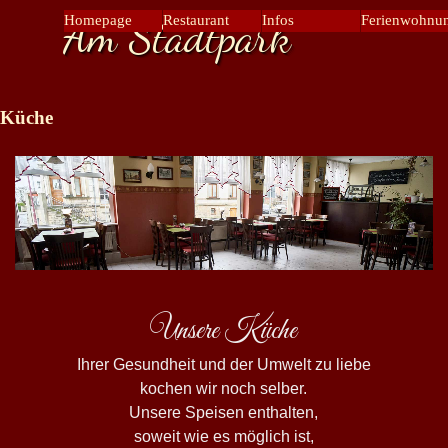
Direkt zum Seiteninhalt
Am Stadtpark
Menü übers
Homepage
Restaurant
Infos
Ferienwohnu
▼
▼
Küche
Unsere Küche
Ihrer Gesundheit und der Umwelt zu liebe
kochen wir noch selber.
Unsere Speisen enthalten,
soweit wie es möglich ist,