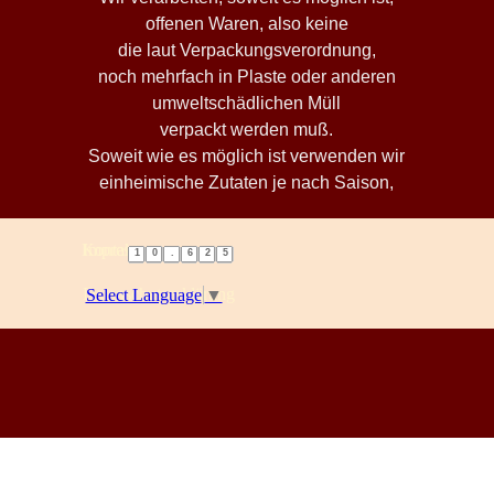
offenen Waren, also keine
die laut Verpackungsverordnung,
noch mehrfach in Plaste oder anderen
umweltschädlichen Müll
verpackt werden muß.
Soweit wie es möglich ist verwenden wir
einheimische Zutaten je nach Saison,
Kontakt
Impressum
1
0
.
6
2
5
Datenschutzerklärung
Select Language
▼
Zurück zum Seiteninhalt