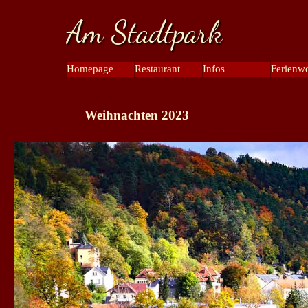
Direkt zum Seiteninhalt
Am Stadtpark
Menü überspringen
Homepage
Restaurant
Infos
Ferienw
▼
▼
Weihnachten 2023